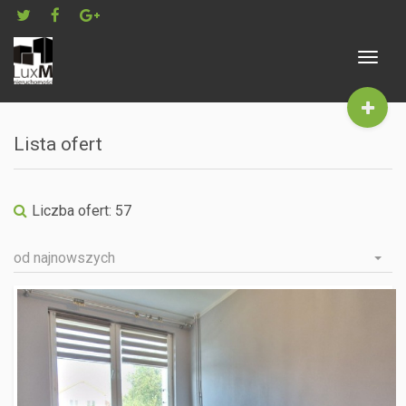
Toggle
navigat
Lista ofert
Liczba ofert:
57
od najnowszych
GORZÓW WIELKOPOLSKI