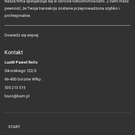
Nasza firma specjalizuje się w obrocie nieruchomościami. Z nami masz
pewność, że Twoja transakcja zostanie przeprowadzona szybko i
profesjonalnie.
Dowiedz się więcej
Kontakt
LuxM Paweł Relis
Sikorskiego 122/3
66-400 Gorzów Wlkp.
535 213 515
biuro@luxm.pl
START