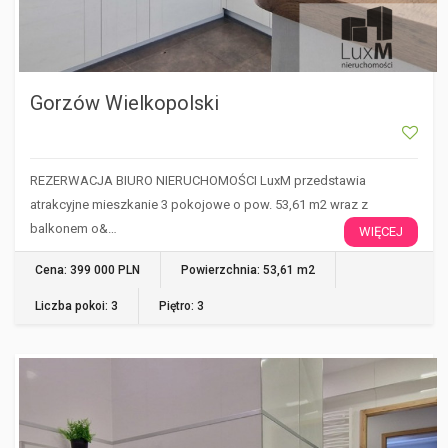
Gorzów Wielkopolski
REZERWACJA BIURO NIERUCHOMOŚCI LuxM przedstawia
atrakcyjne mieszkanie 3 pokojowe o pow. 53,61 m2 wraz z
balkonem o&…
WIĘCEJ
Cena: 399 000 PLN
Powierzchnia: 53,61 m2
Liczba pokoi: 3
Piętro: 3
GORZÓW WIELKOPOLSKI