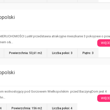
opolski
ERUCHOMOŚCI LuxM przedstawia atrakcyjne mieszkanie 3 pokojowe o pow
konem o&…
WIĘCE
Powierzchnia: 53,61 m2
Liczba pokoi: 3
Piętro: 3
opolski
om wolnostojący pod Gorzowem Wielkopolskim przed BaczynąDom jest 4
chn…
WIĘCE
LN
Powierzchnia: 156 m2
Liczba pokoi: 4