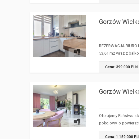
Gorzów Wielk
GORZÓW
WIELKOPOLSKI
REZERWACJA BIURO NI
53,61 m2 wraz z bal
Cena: 399 000 PLN
Gorzów Wielk
GORZÓW
WIELKOPOLSKI
Oferujemy Państwu d
pokojowy, o powierz
Cena: 1 159 000 P