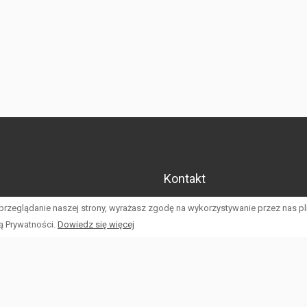
Kontakt
LuxM Paweł Relis
Z nami masz pewność, że Twoja
 przeglądanie naszej strony, wyrażasz zgodę na wykorzystywanie przez nas p
e.
Sikorskiego 122/3
ką Prywatności.
Dowiedz się więcej
66-400 Gorzów Wlkp.
535 213 515
biuro@luxm.pl