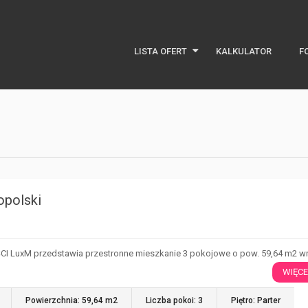
LISTA OFERT
KALKULATOR
F
Najnowsze oferty
Oferty specjalne
Notes
opolski
 LuxM przedstawia przestronne mieszkanie 3 pokojowe o pow. 59,64 m2 w
…
WIĘCE
Powierzchnia: 59,64 m2
Liczba pokoi: 3
Piętro: Parter