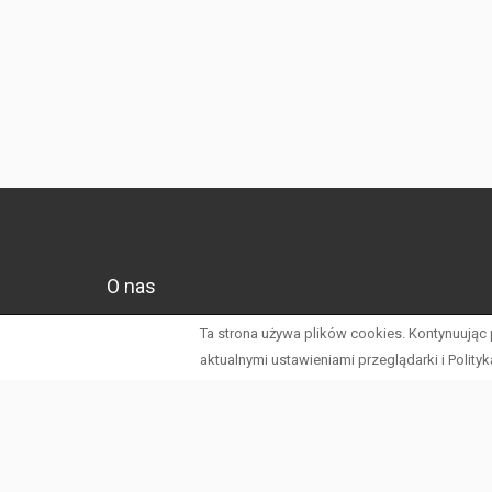
O nas
Nasza firma specjalizuje się w obrocie nieruchomościami. 
Ta strona używa plików cookies. Kontynuując
transakcja zostanie przeprowadzona szybko i profesjonalni
aktualnymi ustawieniami przeglądarki i Polity
Dowiedz się więcej