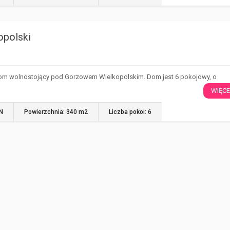
opolski
om wolnostojący pod Gorzowem Wielkopolskim. Dom jest 6 pokojowy, o
WIĘCE
LN
Powierzchnia: 340 m2
Liczba pokoi: 6