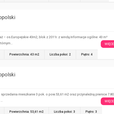
opolski
ż – os.Europejskie 43m2, blok z 2011r. z windą.Informacje ogólne: 43 m²
wtórnym…
WIĘCE
Powierzchnia: 43 m2
Liczba pokoi: 2
Piętro: 4
opolski
 sprzedania mieszkanie 3 pok. o pow.53,61 m2 oraz przynależną piwnice 7.8
 …
WIĘCE
Powierzchnia: 53,61 m2
Liczba pokoi: 3
Piętro: 3